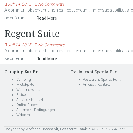
Juli 14, 2015
No Comments
A communi observantia non est recedendum. Inmensae subtilitatis, obs
se differunt. [...]
Read More
Regent Suite
Juli 14, 2015
No Comments
A communi observantia non est recedendum. Inmensae subtilitatis, obs
se differunt. [...]
Read More
Camping Sur En
Restaurant Sper la Punt
Camping
Restaurant Sper La Punt
Mietobjekte
Anreise / Kontakt
Wissenswertes
Preise
Anreise / Kontakt
Online Reservation
Allgemeine Bedingungen
Webcam
Copyright by Wolfgang Bosshardt, Bosshardt Handels AG Sur En 7554 Sent