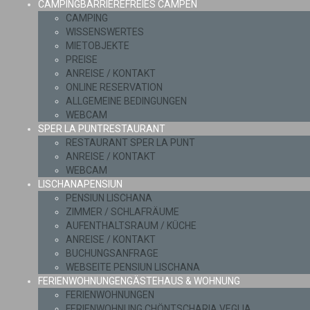
CAMPING
BARRIEREFREIES CAMPEN
CAMPING
WISSENSWERTES
MIETOBJEKTE
PREISE
ANREISE / KONTAKT
ONLINE RESERVATION
ALLGEMEINE BEDINGUNGEN
WEBCAM
SPER LA PUNT
RESTAURANT
RESTAURANT SPER LA PUNT
ANREISE / KONTAKT
WEBCAM
LISCHANA
PENSIUN
PENSIUN LISCHANA
ZIMMER / SCHLAFRÄUME
AUFENTHALTSRAUM / KÜCHE
ANREISE / KONTAKT
BUCHUNGSANFRAGE
WEBSEITE PENSIUN LISCHANA
FERIENWOHNUNGEN
GÄSTEHAUS & WOHNUNG
FERIENWOHNUNGEN
FERIENWOHNUNG CHÖNTSCHARIA VEGLIA