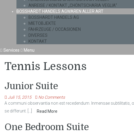
ANREISE / KONTAKT „CHÖNTSCHARIA VEGLIA“
BOSSHARDT HANDELS AG
WAREN ALLER ART
BOSSHARDT HANDELS AG
MIETOBJEKTE
FAHRZEUGE / OCCASIONEN
DIVERSES
KONTAKT
Services
Menu
Tennis Lessons
Junior Suite
Juli 15, 2015
No Comments
A communi observantia non est recedendum. Inmensae subtilitatis, obs
se differunt. [...]
Read More
One Bedroom Suite