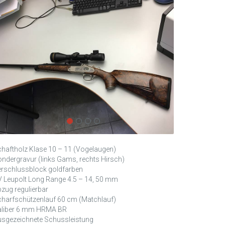
haftholz Klase 10 – 11 (Vogelaugen)
ndergravur (links Gams, rechts Hirsch)
rschlussblock goldfarben
 Leupolt Long Range 4.5 – 14, 50 mm
zug regulierbar
harfschützenlauf 60 cm (Matchlauf)
aliber 6 mm HRMA BR
sgezeichnete Schussleistung