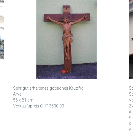
Sehr gut erhaltenes gotisches Kruzifix
Sc
Arve
So
56 x 81 cm
Ve
Verkaufspreis CHF 3500.00
ZV
Ab
Sc
K
Au