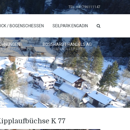
TEL: +41796111147
OCK / BOGENSCHIESSEN
SEILPARK ENGADIN
OHNUNGEN
BOSSHARDT HANDELS AG
 & WOHNUNG
WAREN ALLER ART
ipplaufbüchse K 77