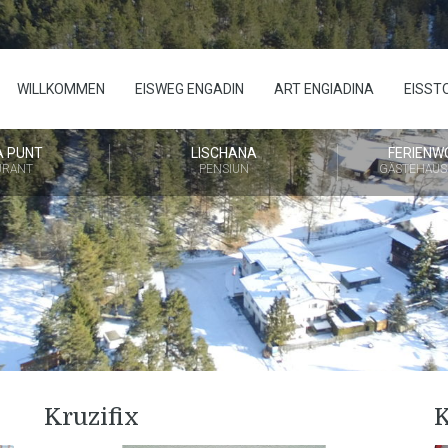
WILLKOMMEN
EISWEG ENGADIN
ART ENGIADINA
EISST
A PUNT
LISCHANA
FERIENW
URANT
PENSIUN
GÄSTEHAUS
Kruzifix
K