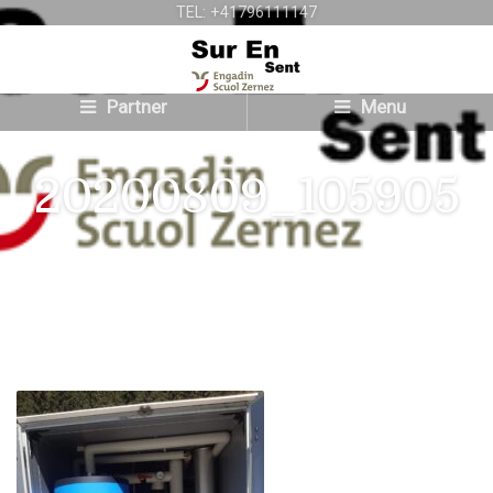
TEL: +41796111147
Partner
Menu
20200809_105905