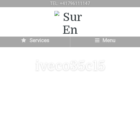
TEL: +41796111147
Services
Menu
iveco35c15