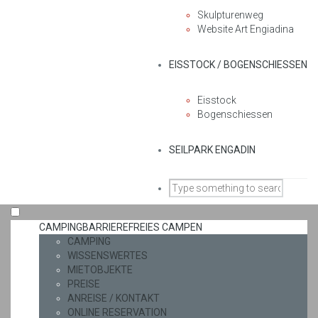
Skulpturenweg
Website Art Engiadina
EISSTOCK / BOGENSCHIESSEN
Eisstock
Bogenschiessen
SEILPARK ENGADIN
CAMPING
BARRIEREFREIES CAMPEN
CAMPING
WISSENSWERTES
MIETOBJEKTE
PREISE
ANREISE / KONTAKT
ONLINE RESERVATION