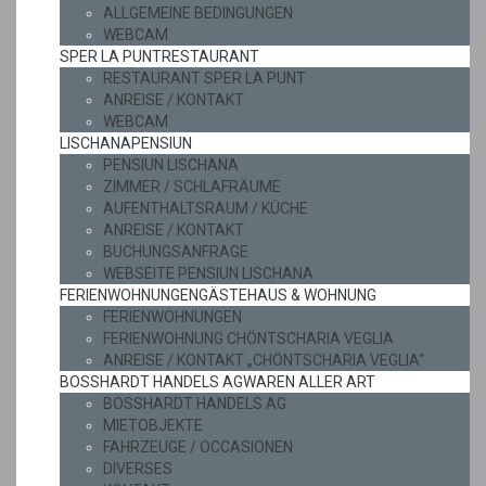
ALLGEMEINE BEDINGUNGEN
WEBCAM
SPER LA PUNT
RESTAURANT
RESTAURANT SPER LA PUNT
ANREISE / KONTAKT
WEBCAM
LISCHANA
PENSIUN
PENSIUN LISCHANA
ZIMMER / SCHLAFRÄUME
AUFENTHALTSRAUM / KÜCHE
ANREISE / KONTAKT
BUCHUNGSANFRAGE
WEBSEITE PENSIUN LISCHANA
FERIENWOHNUNGEN
GÄSTEHAUS & WOHNUNG
FERIENWOHNUNGEN
FERIENWOHNUNG CHÖNTSCHARIA VEGLIA
ANREISE / KONTAKT „CHÖNTSCHARIA VEGLIA“
BOSSHARDT HANDELS AG
WAREN ALLER ART
BOSSHARDT HANDELS AG
MIETOBJEKTE
FAHRZEUGE / OCCASIONEN
DIVERSES