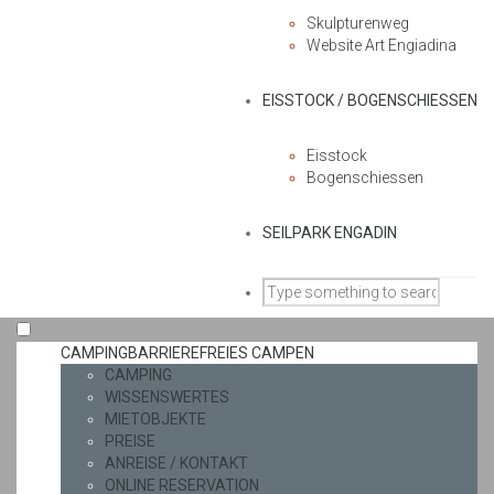
Skulpturenweg
Website Art Engiadina
EISSTOCK / BOGENSCHIESSEN
Eisstock
Bogenschiessen
SEILPARK ENGADIN
CAMPING
BARRIEREFREIES CAMPEN
CAMPING
WISSENSWERTES
MIETOBJEKTE
PREISE
ANREISE / KONTAKT
ONLINE RESERVATION