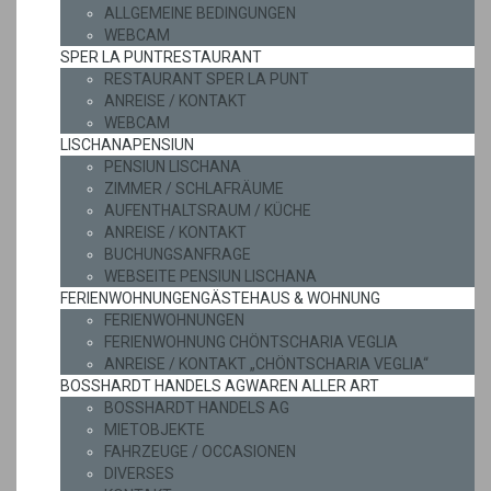
ALLGEMEINE BEDINGUNGEN
WEBCAM
SPER LA PUNT
RESTAURANT
RESTAURANT SPER LA PUNT
ANREISE / KONTAKT
WEBCAM
LISCHANA
PENSIUN
PENSIUN LISCHANA
ZIMMER / SCHLAFRÄUME
AUFENTHALTSRAUM / KÜCHE
ANREISE / KONTAKT
BUCHUNGSANFRAGE
WEBSEITE PENSIUN LISCHANA
FERIENWOHNUNGEN
GÄSTEHAUS & WOHNUNG
FERIENWOHNUNGEN
FERIENWOHNUNG CHÖNTSCHARIA VEGLIA
ANREISE / KONTAKT „CHÖNTSCHARIA VEGLIA“
BOSSHARDT HANDELS AG
WAREN ALLER ART
BOSSHARDT HANDELS AG
MIETOBJEKTE
FAHRZEUGE / OCCASIONEN
DIVERSES