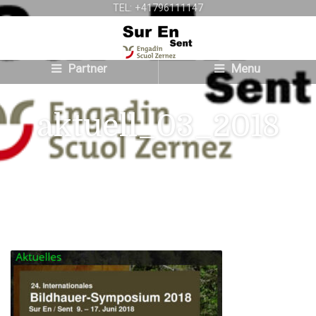
TEL: +41796111147
Partner
Menu
aktuell_03_2018