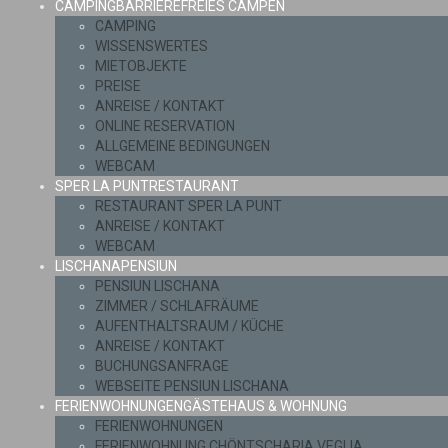
CAMPING
BARRIEREFREIES CAMPEN
CAMPING
WISSENSWERTES
MIETOBJEKTE
PREISE
ANREISE / KONTAKT
ONLINE RESERVATION
ALLGEMEINE BEDINGUNGEN
WEBCAM
SPER LA PUNT
RESTAURANT
RESTAURANT SPER LA PUNT
ANREISE / KONTAKT
WEBCAM
LISCHANA
PENSIUN
PENSIUN LISCHANA
ZIMMER / SCHLAFRÄUME
AUFENTHALTSRAUM / KÜCHE
ANREISE / KONTAKT
BUCHUNGSANFRAGE
WEBSEITE PENSIUN LISCHANA
FERIENWOHNUNGEN
GÄSTEHAUS & WOHNUNG
FERIENWOHNUNGEN
FERIENWOHNUNG CHÖNTSCHARIA VEGLIA