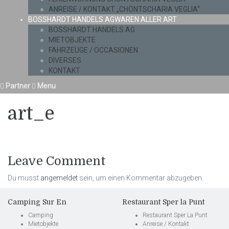
ANREISE / KONTAKT „CHÖNTSCHARIA VEGLIA“
BOSSHARDT HANDELS AG
WAREN ALLER ART
BOSSHARDT HANDELS AG
MIETOBJEKTE
FAHRZEUGE / OCCASIONEN
DIVERSES
KONTAKT
Partner
Menu
art_e
Leave Comment
Du musst
angemeldet
sein, um einen Kommentar abzugeben.
Camping Sur En
Restaurant Sper la Punt
Camping
Restaurant Sper La Punt
Mietobjekte
Anreise / Kontakt